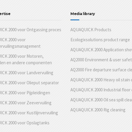
ertise
Media library
CK 2000 voor Ontgassing proces
AQUAQUICK Products
CK 2000 voor
Ecologixsolutions product range
ervuilingsmanagement
AQUAQUICK 2000 Application sh
CK 2000 voor Motoren,
AQ2000 Environment & user safe
len en andere componenten
AQ2000 Fire departure surface cl
CK 2000 voor Landvervuiling
AQUAQUICK 2000 Heavy oil stain 
CK 2000 voor Olieput separator
AQUAQUICK 2000 Industrial floor 
CK 2000 voor Pijpleidingen
AQUAQUICK 2000 Oil sea spill cle
CK 2000 voor Zeevervuiling
AQUAQUICK 2000 Rig cleaning
K 2000 voor Kustlijnvervuiling
CK 2000 voor Opslagtanks
g