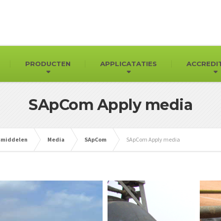
PRODUCTEN
APPLICATATIES
ACCREDI
SApCom Apply media
gsmiddelen
Media
SApCom
SApCom Apply media