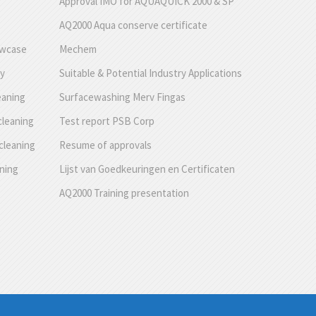
Approval IMO for AQUAQUICK 2000 & SP
AQ2000 Aqua conserve certificate
owcase
Mechem
ty
Suitable & Potential Industry Applications
eaning
Surfacewashing Merv Fingas
cleaning
Test report PSB Corp
cleaning
Resume of approvals
aning
Lijst van Goedkeuringen en Certificaten
AQ2000 Training presentation