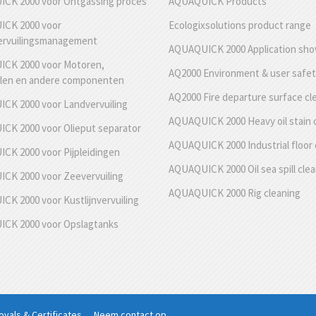
CK 2000 voor Ontgassing proces
AQUAQUICK Products
CK 2000 voor
Ecologixsolutions product range
ervuilingsmanagement
AQUAQUICK 2000 Application sh
CK 2000 voor Motoren,
AQ2000 Environment & user safe
len en andere componenten
AQ2000 Fire departure surface cl
CK 2000 voor Landvervuiling
AQUAQUICK 2000 Heavy oil stain 
CK 2000 voor Olieput separator
AQUAQUICK 2000 Industrial floor 
CK 2000 voor Pijpleidingen
AQUAQUICK 2000 Oil sea spill cle
CK 2000 voor Zeevervuiling
AQUAQUICK 2000 Rig cleaning
K 2000 voor Kustlijnvervuiling
CK 2000 voor Opslagtanks
g
vals & Certificates
Neem contact op