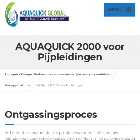
MENU
AQUAQUICK 2000 voor
Pijpleidingen
Aquaquick Europe | Verkoop van milieuvriendelijke reinigingsmiddelen
Our applications
AQUAQUICK 2000 voor Pijpleidingen
Ontgassingsproces
Het meest milieuvriendelijke product waarmee u efficiënt uw
pijpleidingen kunt schoonmaken, of dit nu thuis is, bij uw industriële of