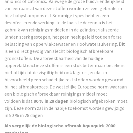
anionics of cationics. Vanwege de grote huidvriendelijkheid
van een aantal van
deze stoffen worden ze veel gebruikt in
bijv. babyshampoos e.d.
Sommige types hebben een
desinfecterende werking.
In de laatste decennia is het
gebruik van reinigingsmiddelen in de geïndustrialiseerde
landen sterk
gestegen, hetgeen heeft geleid tot een forse
belasting van oppervlaktewater en rioolwaterzuivering.
Dit
is een direct gevolg van slecht biologisch afbreekbare
grondstoffen. De afbreekbaarheid van de
huidige
oppervlakteactieve stoffen is een stuk beter maar betekent
niet altijd dat de visgiftigheid ook
lager is, en dat er
bijvoorbeeld geen schadelijke reststoffen worden gevormd
bij het afbraakproces.
De wettelijke Europese norm waaraan
een biologisch afbreekbaar reinigingsmiddel moet
voldoen
is dat
80 % in 28 dagen
biologisch afgebroken moet
zijn.
Deze norm zal in de nabije toekomst worden gewijzigd
in 90 % in 28 dagen.
Als vergelijk de biologische afbraak Aquaquick 2000
producten: