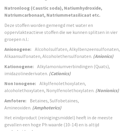
Natronloog (Caustic soda), Natiumhydroxide,
Natriumcarbonaat, Natriummetasilicaat etc.
Deze stoffen worden gemengd met water en
oppervlakteactieve stoffen die we kunnen splitsen in
vier
groepen n.l.:
Anionogene:
Alcoholsulfaten, Alkylbenzeensulfonaten,
Alkaansulfonaten, Alcoholethersulfonaten.
(Anionics)
Kationogene:
Alkylamoniumverbindingen (Quats),
imidazolinederivaten.
(Cationics)
Non Ionogene:
Alkylfenolethoxylaten,
alcoholethoxylaten, Nonylfenolethoxylaten.
(Nonionics)
Amfotere:
Betaïnes, Sulfobetaïnes,
Amineoxiden.
(Amphoterics)
Het eindproduct (reinigingsmiddel) heeft in de meeste
gevallen een hoge Ph waarde (10-14)
en is altijd