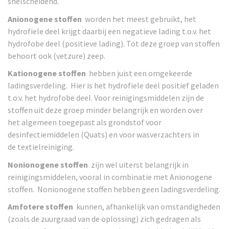
snelscheidend.
Anionogene stoffen
worden het meest gebruikt, het
hydrofiele deel krijgt daarbij een negatieve
lading t.o.v. het
hydrofobe deel (positieve lading).
Tot deze groep van stoffen
behoort ook (vetzure) zeep.
Kationogene
stoffen
hebben juist een omgekeerde
ladingsverdeling. Hier is het hydrofiele deel
positief geladen
t.o.v. het hydrofobe deel.
Voor reinigingsmiddelen zijn de
stoffen uit deze groep minder belangrijk en worden over
het
algemeen toegepast als grondstof voor
desinfectiemiddelen (Quats) en voor wasverzachters in
de
textielreiniging.
Nonionogene stoffen
zijn wel uiterst belangrijk in
reinigingsmiddelen, vooral in combinatie met
Anionogene
stoffen. Nonionogene stoffen hebben
geen
ladingsverdeling.
Amfotere stoffen
kunnen, afhankelijk van omstandigheden
(zoals de zuurgraad van de oplossing)
zich gedragen als