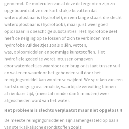
genoemd. De moleculen van al deze detergenten zijn zo
opgebouwd dat ze een kort
stukje bevatten dat
wateroplosbaar is (hydrofiel), en een lange staart die slecht
wateroplosbaar is
(hydrofoob), maar juist weer goed
oplosbaar in olieachtige substanties. Het hydrofobe deel
heeft
de neiging op te lossen of zich te verbinden met
hydrofobe vuildeeltjes zoals oliën, vetten,
was,
oplosmiddelen en sommige kunststoffen. Het
hydrofiele gedeelte wordt intussen omgeven
door
waterdeeltjes waardoor een brug ontstaat tussen vuil
en water en waardoor het gebonden vuil
door het
reinigingsmiddel kan worden verwijderd.
We spreken van een
kortstondige grove emulsie, waarbij de vervuiling binnen
afzienbare tijd,
(meestal minder dan 5 minuten) weer
afgescheiden word van het water.
Het probleem is slechts verplaatst maar niet opgelost !!
De meeste reinigingsmiddelen zijn samengesteld op basis
van sterk alkalische grondstoffen zoals: